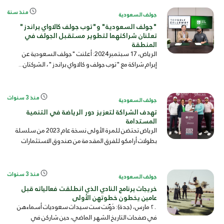
منذ سنة
جولف السعودية
"جولف السعودية" و"توب جولف كالاواي براندز"
تعلنان شراكتهما لتطوير مستقبل الجولف في
المنطقة
الرياض، 17 سبتمبر2024: أعلنت "جولف السعودية عن
إبرام شراكة مع "توب جولف و كالاواي براندز"، الشركتان...
منذ 3 سنوات
جولف السعودية
تهدف الشراكة لتعزيز دور الرياضة في التنمية
المستدامة
الرياض تحتضن للمرة الأولى نسخة عام 2023 من سلسلة
بطولات أرامكو للفرق المقدمة من صندوق الاستثمارات
ال...
منذ 3 سنوات
جولف السعودية
خريجات برنامج النادي الذي انطلقت فعالياته قبل
عامين يخطون خطوتهن الأولى
٢٠ مارس، (جدة): دَوّنت ست سيدات سعوديات أسماءهن
في صفحات التاريخ الشهر الماضي، حين شاركن في