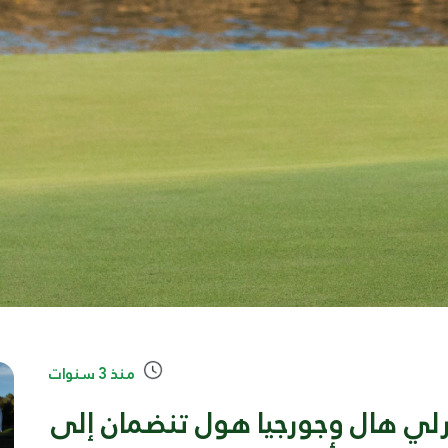
منذ 3 سنوات
ارلي هال وجورجيا هول تنضمان إلى