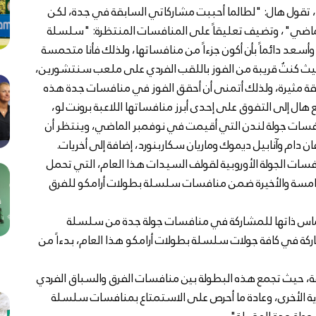
تقول هال: "لطالما أحببت مشاركاتي السابقة في جدة، لكن
 الماضي"، وتضيف تعليقاً على المنافسات المنتظرة: "سلسلة
وأسعد دائماً بأن أكون جزءاً من منافساتها، ولذلك فأنا متحمسة
 حيث كنتُ قريبة من الفوز باللقب الفردي على ملعب سنتشورين،
قة مثيرة، ولذلك أتمنى أن أحقق الفوز في منافسات جدة هذه
ال إلى التفوق على إحدى أبرز منافساتها اللاعبة برونت لو،
ات جولة لندن التي أقيمت في نوفمبر الماضي، وينتظر أن
ن دام وآنابيل ديموك وماريان سكاربنورد، إضافة إلى أخريات.
المحطة الـ 32 على طريق منافسات الجولة الأوروبية لقولف السيدات هذا العام، التي تحمل
لخامسة والأخيرة ضمن منافسات سلسلة بطولات أرامكو للفرق
لحماس ذاتها للمشاركة في منافسات جولة جدة من سلسلة
كة في كافة جولات سلسلة بطولات أرامكو هذا العام، بدءاً من
 حيث تجمع هذه البطولة بين منافسات الفرق والسباق الفردي
عادية الأخرى، وعادة ما أحرص على الاستمتاع بمنافسات سلسلة