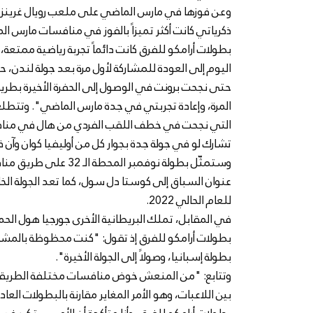
وعن فوزها في مارس الماضي على ملعب رويال غرينز، 
ذكرياتي كانت أكثر تميزاً بالفوز في منافسات مارس
بطولات أرامكو للفرق كانت دائماً تجربة رياضية ممتعة، 
اليوم إلى العودة للمشاركة لأول مرة بعد جولة لندن،
حتى نجحت برونت في الوصول إلى الحفرة الأخيرة بطري
المرة، وإعادة تجربتي في جدة مارس الماضي". وتتطلع ه
التي نجحت في خطف اللقب الفردي من هال في منافس
تشارك لو في جولة جدة بجوار كل من أوليفيا كوان وآن فا
وستمثّل بطولة نوفمبر 
عنوان السباق إلى كوستا دل سول، كما تعد الجولة ا
للعام الحالي 2022.
في المقابل، تملك البريطانية الأخرى جورجيا هول ا
بطولات أرامكو للفرق إذ تقول: "كنت محظوظة بالمشار
بطولة إسبانيا، وصولاً إلى الجولة الأخيرة".
وتتابع: "من المنعش خوض منافسات مختلفة الطريقة،
بين اللاعبات، وهو الأمر المغاير مقارنة بالبطولات ال