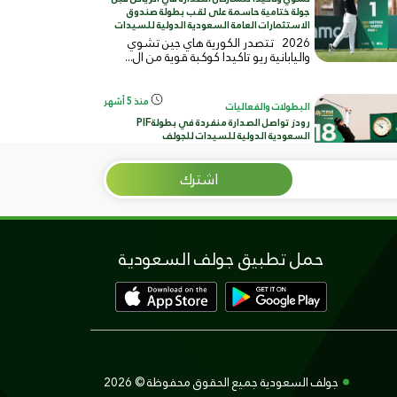
جولة ختامية حاسمة على لقب بطولة صندوق
الاستثمارات العامة السعودية الدولية للسيدات
2026 تتصدر الكورية هاي جين تشوي
واليابانية ريو تاكيدا كوكبة قوية من ال...
منذ 5 أشهر
البطولات والفعاليات
رودز تواصل الصدارة منفردة في بطولةPIF
السعودية الدولية للسيدات للجولف
الرياض، المملكة العربية السعودية - ١٢
فبراير ٢٠٢٦ واصلت الإنجليزية ميم...
اشترك
منذ 5 أشهر
البطولات والفعاليات
رودز وتشوي تتقاسمان صدارة الجولة الأولى
لبطولة صندوق الاستثمارات العامة السعودية
حمل تطبيق جولف السعودية
الدولية للجولف
الرياض، المملكة العربية السعودية - ١١
فبراير ٢٠٢٦ - تقاسمت الإنجليزية ميمي
رو...
منذ 5 أشهر
البطولات والفعاليات
بطولة صندوق الاستثمارات العامة السعودية
الدولية للسيدات: في قلب الرياض من المحلية
جولف السعودية جميع الحقوق محفوظة ©
2026
إلى العالمية ، برؤية تصنع المستقبل