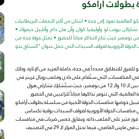
بطولات أرامكو
 العالمية تعود إلى جدة • اثنتان من أكبر النجمات البريطانيات
اركان برونت لو وأوليفيا كوان وآن فان دام وآنابيل ديموك •
مشاركات يتنافسن خلال الفترة بين الـ 10 والـ 12 من نوفمبر حيث تتاح التذاكر مجاناً للحضور • تمثل جولة جدة من
و المحطة الـ 32 من منافسات الجولة الأوروبية لقولف السيدات التي حمل عنوان "السباق نحو
كو للفرق للانطلاق مجدداً في جدة، حاملة المزيد من الإثارة، وذلك
 في المنافسات، التي ستُقام على نادي وملعب رويال غرينز في
مدينة الملك عبد الله الاقتصادية في جدة خلال الفترة بين الـ 10 والـ 12 من نوفمبر، حيث ستُشارك تشارلي هول
عالمية، التي تتوفر تذاكرها مجاناً للراغبين في الحضور.
 في التصنيف العالمي قبيل خوضها منافسات الجولة الأخيرة من سلسلة بطولات أرامكو
ي منافسات الجولة الأوروبية لقولف السيدات بولاية تكساس
د فوز مثير على الملعب ذاته، وبفارق خمس ضربات في منافسات
بطولة أرامكو السعودية النسائية الدولية، التي اُختتمت في مارس الماضي، فيما تحتل المركز الـ 29 في التصنيف