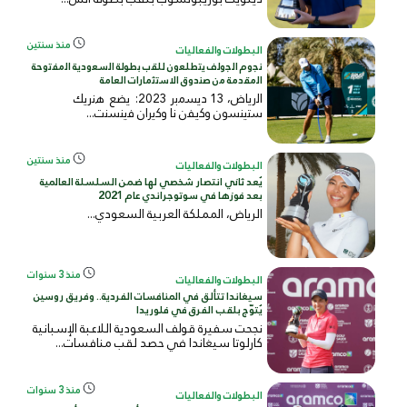
منذ سنتين
البطولات والفعاليات
ﻧﺟوم اﻟﺟوﻟف ﯾﺗطﻠﻌون ﻟﻠﻘب ﺑطوﻟﺔ اﻟﺳﻌودﯾﺔ اﻟﻣﻔﺗوﺣﺔ
اﻟﻣﻘدﻣﺔ ﻣن ﺻﻧدوق اﻻﺳﺗﺛﻣﺎرات اﻟﻌﺎﻣﺔ
اﻟرﯾﺎض، 13 دﯾﺳﻣﺑر 2023: ﯾﺿﻊ ھﻧرﯾك
ﺳﺗﯾﻧﺳون وﻛﯾﻔن ﻧﺎ وﻛﯾران ﻓﯾﻧﺳﻧت...
منذ سنتين
البطولات والفعاليات
يُعد ثاني انتصار شخصي لها ضمن السلسلة العالمية
بعد فوزها في سوتوجراندي عام 2021
الرياض، المملكة العربية السعودي...
منذ 3 سنوات
البطولات والفعاليات
سيغاندا تتألق في المنافسات الفردية.. وفريق روسين
يُتوّج بلقب الفرق في فلوريدا
نجحت سفيرة قولف السعودية اللاعبة الإسبانية
كارلوتا سيغاندا في حصد لقب منافسات...
منذ 3 سنوات
البطولات والفعاليات