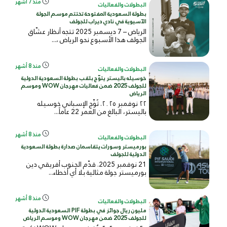
منذ 7 أشهر
البطولات والفعاليات
بطولة السعودية المفتوحة تختتم موسم الجولة
الآسيوية في نادي ديراب للجولف
الرياض – 7 ديسمبر 2025 تتجه أنظار عشّاق
الجولف هذا الأسبوع نحو الرياض ،...
منذ 8 أشهر
البطولات والفعاليات
خوسيله باليستر يتوّج بلقب بطولة السعودية الدولية
للجولف 2025 ضمن فعاليات مهرجان WOW وموسم
الرياض
٢٢ نوفمبر ٢٠٢٥. تُوِّج الإسباني خوسيله
باليستر، البالغ من العمر 22 عاماً...
منذ 8 أشهر
البطولات والفعاليات
بورميستر وسورات يتقاسمان صدارة بطولة السعودية
الدولية للجولف
21 نوفمبر 2025. قدّم الجنوب أفريقي دين
بورميستر جولة مثالية بلا أي أخطاء...
منذ 8 أشهر
البطولات والفعاليات
مليون ريال جوائز في بطولة PIF السعودية الدولية
للجولف 2025 ضمن مهرجان WOW وموسم الرياض