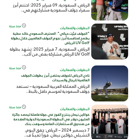
الرياض، السعودية، 09 فبراير 2025: اختتم أبرز
سفراء جولف السعودية مشاركتهم في...
منذ سنة
البطولات والفعاليات
"الجولف غيّرت حياتي": المحترف السعودي خالد عطية
يطمح لمنافسة أبرز نجوم الجولف العالميين خلال بطولة
LIV Golf الرياض
الرياض، السعودية، 7 فبراير 2025: تشهد بطولة
LIV Golf الرياض مشاركة بعض من أكب...
منذ سنة
البطولات والفعاليات
نادي الرياض للجولف يحتضن أبرز بطولات الجولف
العالمية للرجال والسيدات
الرياض، المملكة العربية السعودية – تستعد
جولف السعودية لموسم حافل بالبط...
منذ سنة
البطولات والفعاليات
خواكين نيمان ينتزع الفوز في جولة فاصلة ليحصد جائزة
المليون دولار في البطولة السعودية الدولية المقدمة
من صندوق الاستثمارات العامة وسوفت بنك
7 ديسمبر 2024 – الرياض: حقق اليوم،
التشيلي خواكين نيمان، فوزًا ثمينًا ف...