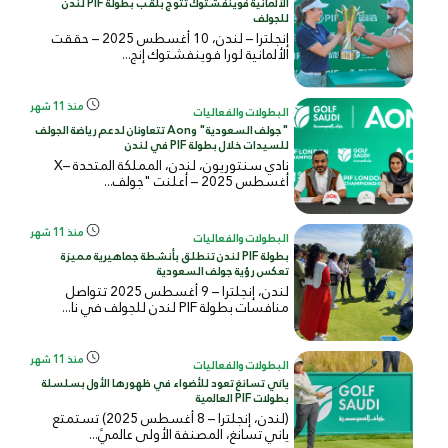
الألمانية فوينفشتوك تتوج بلقب بطولة PIF لندن
للجولف
إنجلترا – لندن، 10 أغسطس 2025 – حققت
الألمانية لورا فوينفشتوك إنج...
منذ 11 شهر
البطولات والفعاليات
"جولف السعودية" وAon تتعاونان لدعم رياضة الجولف
للسيدات خلال بطولة PIF في لندن
نادي سنتوريون، لندن، المملكة المتحدة –X
أغسطس 2025 – أعلنت "جولف...
منذ 11 شهر
البطولات والفعاليات
بطولة PIF لندن تنطلق بأنشطة جماهيرية مميزة
تعكس رؤية جولف السعودية
لندن، إنجلترا – 9 أغسطس 2025 تتواصل
منافسات بطولة PIF لندن للجولف في نا...
منذ 11 شهر
البطولات والفعاليات
ياني تسانغ تعود للأضواء في ظهورها الأول بسلسلة
بطولات PIF العالمية
(لندن، إنجلترا – 8 أغسطس 2025) تستمتع
ياني تسانغ، المصنفة الأولى عالميً...