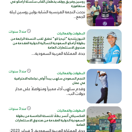
روسين وفريق وولف يخطفان ألقاب سلسلة أرامكو في
سنغافورة
نجحت النجمة الفرنسية الشابة بولين روسين ليلة
الجمع...
منذ 3 سنوات
البطولات والفعاليات
النيوزيلندية "ليديا كو" تحقق لقب النسخة الرابعة من
بطولة أرامكو السعودية النسائية الدولية المقدمة من
صندوق الاستثمارات العامة
جدة، المملكة العربية السعودية
،...
منذ 3 سنوات
البطولات والفعاليات
النجم السعودي سلهب يبدأ أولى نجاحاته الاحترافية
في عمان
وقدم سلهب أداء مميزاً ومتواصلاً على مدار
جولات الب...
منذ 3 سنوات
البطولات والفعاليات
المكسيكي آنسر بطلًا للنسخة الخامسة من بطولة
السعودية الدولية المقدمة من صندوق الاستثمارات
العامة
جدة، المملكة العربية السعودية، 5 فبراير 2023: