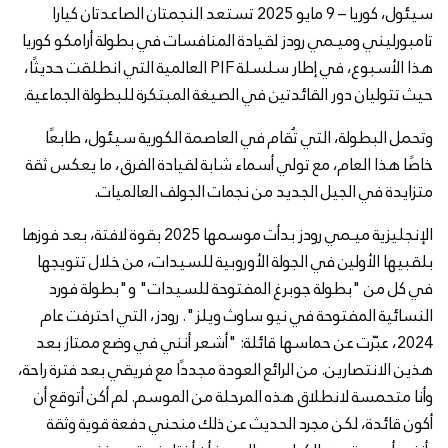
سيئول، كوريا – 9 مايو 2025 تستعد النجمتان الصاعدتان كيارا
تامبورليني وميـمي رودز لقيادة المنافسات في بطولة أرامكو كوريا
هذا الأسبوع، في إطار سلسلة PIF العالمية التي انطلقت حديثًا،
حيث تتوليان دور القائدتين في الصيغة المبتكرة للبطولة الجماعية.
وتحمل البطولة، التي تُقام في العاصمة الكورية سيئول، طابعًا
خاصًا هذا العام، مع تولي أسماء شابة لقيادة الفرق، ما يعكس ثقة
متزايدة في الجيل الجديد من نجمات الجولف العالميات.
الإنجليزية ميـمي رودز بدأت موسمها 2025 بقوة لافتة، بعد فوزها
بلقبيها الأولين في الجولة الأوروبية للسيدات، من خلال تتويجها
في كل من "بطولة جوبرغ المفتوحة للسيدات" و"بطولة فورد
النسائية المفتوحة في نيو ساوث ويلز". رودز، التي احترفت عام
2024، عبّرت عن حماسها قائلة: "أشعر أنني في وضع ممتاز بعد
هذين الانتصارين. من الرائع العودة مجددًا مع فريقي بعد فترة راحة،
وأنا متحمسة لانطلاق هذه المرحلة من الموسم. لم أكن أتوقع أن
أكون قائدة، لكن مجرد الحديث عن ذلك منحني دفعة قوية وثقة