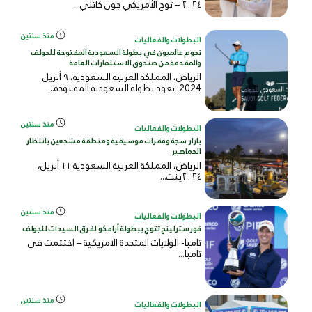
٢٠٢٤ – توج الأمريكي جون كاتلي...
منذ سنتين
البطولات والفعاليات
نجوم عالميون في بطولة السعودية المفتوحة للجولف
والمقدمة من صندوق الاستثمارات العامة
الرياض، المملكة العربية السعودية، ٩ أبريل
2024: تعود بطولة السعودية المفتوحة...
منذ سنتين
البطولات والفعاليات
بازار سجة وفقرات موسيقية ومنطقة مشجعين بانتظار
الجماهير
الرياض، المملكة العربية السعودية ١١ أبريل،
٢٠٢٤ينت...
منذ سنتين
البطولات والفعاليات
فورسترلينج تتوج ببطولة أرامكو لفرق السيدات للجولف
تامبا- الولايات المتحدة الامريكية – اختتمت في
تامبا...
منذ سنتين
البطولات والفعاليات