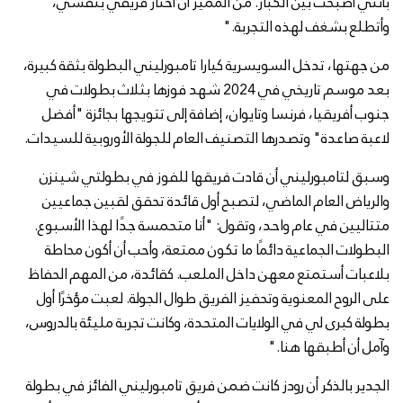
بأنني أصبحت بين الكبار. من المميز أن أختار فريقي بنفسي،
وأتطلع بشغف لهذه التجربة."
من جهتها، تدخل السويسرية كيارا تامبورليني البطولة بثقة كبيرة،
بعد موسم تاريخي في 2024 شهد فوزها بثلاث بطولات في
جنوب أفريقيا، فرنسا وتايوان، إضافة إلى تتويجها بجائزة "أفضل
لاعبة صاعدة" وتصدرها التصنيف العام للجولة الأوروبية للسيدات.
وسبق لتامبورليني أن قادت فريقها للفوز في بطولتي شينزن
والرياض العام الماضي، لتصبح أول قائدة تحقق لقبين جماعيين
متتاليين في عام واحد، وتقول: "أنا متحمسة جدًا لهذا الأسبوع.
البطولات الجماعية دائمًا ما تكون ممتعة، وأحب أن أكون محاطة
بلاعبات أستمتع معهن داخل الملعب. كقائدة، من المهم الحفاظ
على الروح المعنوية وتحفيز الفريق طوال الجولة. لعبت مؤخرًا أول
بطولة كبرى لي في الولايات المتحدة، وكانت تجربة مليئة بالدروس،
وآمل أن أطبقها هنا."
الجدير بالذكر أن رودز كانت ضمن فريق تامبورليني الفائز في بطولة